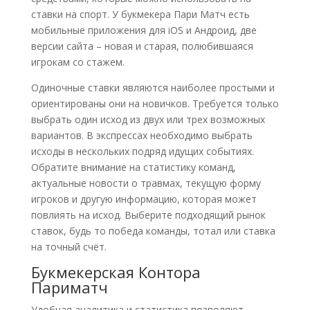
ставки на спорт. У букмекера Пари Матч есть
мобильные приложения для iOS и Андроид, две
версии сайта – новая и старая, полюбившаяся
игрокам со стажем.
Одиночные ставки являются наиболее простыми и
ориентированы они на новичков. Требуется только
выбрать один исход из двух или трех возможных
вариантов. В экспрессах необходимо выбрать
исходы в нескольких подряд идущих событиях.
Обратите внимание на статистику команд,
актуальные новости о травмах, текущую форму
игроков и другую информацию, которая может
повлиять на исход. Выберите подходящий рынок
ставок, будь то победа команды, тотал или ставка
на точный счёт​.
Букмекерская Контора
Париматч
Удобная аналитика и статистика позволяют