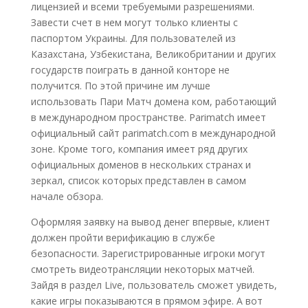
лицензией и всеми требуемыми разрешениями.
Завести счет в нем могут только клиенты с
паспортом Украины. Для пользователей из
Казахстана, Узбекистана, Великобритании и других
государств поиграть в данной конторе не
получится. По этой причине им лучше
использовать Пари Матч домена ком, работающий
в международном пространстве. Parimatch имеет
официальный сайт parimatch.com в международной
зоне. Кроме того, компания имеет ряд других
официальных доменов в нескольких странах и
зеркал, список которых представлен в самом
начале обзора.
Оформляя заявку на вывод денег впервые, клиент
должен пройти верификацию в службе
безопасности. Зарегистрированные игроки могут
смотреть видеотрансляции некоторых матчей.
Зайдя в раздел Live, пользователь сможет увидеть,
какие игры показываются в прямом эфире. А вот