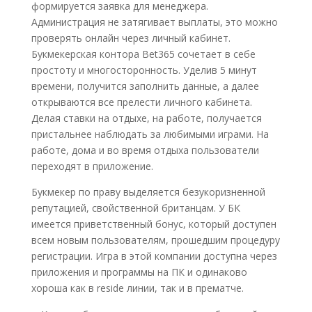
формируется заявка для менеджера.
Администрация не затягивает выплаты, это можно
проверять онлайн через личный кабинет.
Букмекерская контора Bet365 сочетает в себе
простоту и многосторонность. Уделив 5 минут
времени, получится заполнить данные, а далее
открываются все прелести личного кабинета.
Делая ставки на отдыхе, на работе, получается
пристальнее наблюдать за любимыми играми. На
работе, дома и во время отдыха пользователи
переходят в приложение.
Букмекер по праву выделяется безукоризненной
репутацией, свойственной британцам. У БК
имеется приветственный бонус, который доступен
всем новым пользователям, прошедшим процедуру
регистрации. Игра в этой компании доступна через
приложения и программы на ПК и одинаково
хороша как в reside линии, так и в прематче.