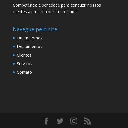
Competência e seriedade para conduzir nossos
clientes a uma maior rentabilidade.
Navegue pelo site
Quem Somos
Depoimentos
Clientes
Serviços
Contato