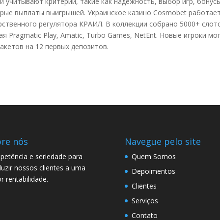
и учитывают критерии, такие как надежность, выбор игр, бонус
трые выплаты выигрышей. Украинское казино Cosmobet работает
арственного регулятора КРАИЛ. В коллекции собрано 5000+ слот
ая Pragmatic Play, Amatic, Turbo Games, NetEnt. Новые игроки мо
акетов на 12 первых депозитов.
re nós
Navegue pelo site
etência e seriedade para
Quem Somos
uzir nossos clientes a uma
Depoimentos
r rentabilidade.
Clientes
Serviços
Contato