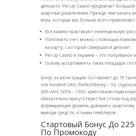
депозите. Pin-Up Casino предлагает большой 
азартные развлечения. Прежде чем начать и
игры, которые вас больше всего привлекают
Все казино практикуют еженедельную расс
Пополнить счет можно с помощью банковс
на карту, с которой совершался депозит.
Pin-Up Casino в Украине – это популярное 
Основу ассортимента таких площадок сос
Бонус за регистрацию составляет до 75 тыся
one hundred UAH, PerfectMoney – 50, cryptoc
200 UAH, SEPA – 1500, криптовалютным кошел
обязательно присутствуют live-столы под у
формирующие уровень доверия к азартному п
вывода средств, отзывы гемблеров.
Стартовый Бонус До 225
По Промокоду