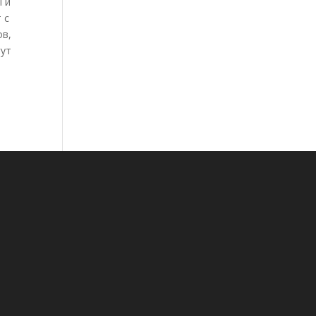
ы и
 с
ов,
гут