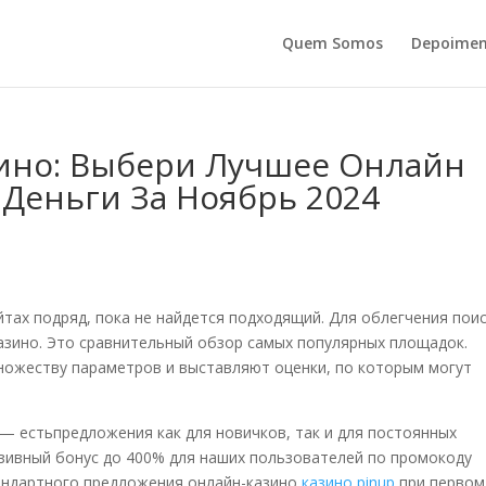
Quem Somos
Depoimen
ино: Выбери Лучшее Онлайн
 Деньги За Ноябрь 2024
йтах подряд, пока не найдется подходящий. Для облегчения пои
азино. Это сравнительный обзор самых популярных площадок.
ножеству параметров и выставляют оценки, по которым могут
 — естьпредложения как для новичков, так и для постоянных
зивный бонус до 400% для наших пользователей по промокоду
тандартного предложения онлайн-казино
казино pinup
при первом