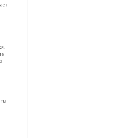
гает
ь
ся,
те
30
рты