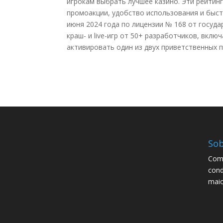
игрокам выбрать лучшее казино. Эти рейтинг
промоакции, удобство использования и быс
июня 2024 года по лицензии № 168 от госуд
краш- и live-игр от 50+ разработчиков, включ
активировать один из двух приветственных п
Sob
Comp
cond
maio