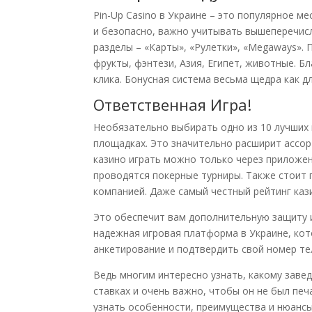
Pin-Up Casino в Украине – это популярное м
и безопасно, важно учитывать вышеперечис
разделы – «Карты», «Рулетки», «Megaways».
фрукты, фэнтези, Азия, Египет, животные. 
клика. Бонусная система весьма щедра как дл
Ответственная Игра!
Необязательно выбирать одно из 10 лучших 
площадках. Это значительно расширит ассор
казино играть можно только через приложен
проводятся покерные турниры. Также стоит 
компанией. Даже самый честный рейтинг ка
Это обеспечит вам дополнительную защиту и
надежная игровая платформа в Украине, кот
анкетирование и подтвердить свой номер те
Ведь многим интересно узнать, какому заве
ставках и очень важно, чтобы он не был печ
узнать особенности, преимущества и нюанс