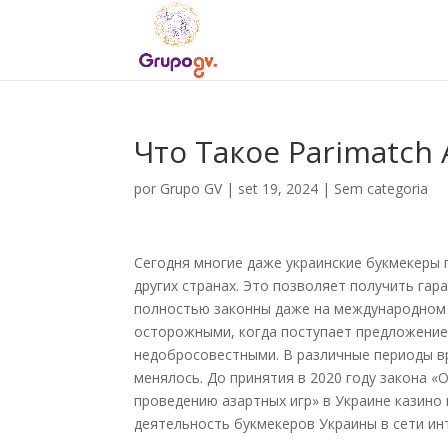
Что Такое Parimatch 
por
Grupo GV
|
set 19, 2024
|
Sem categoria
Сегодня многие даже украинские букмекеры
других странах. Это позволяет получить гар
полностью законны даже на международном 
осторожными, когда поступает предложение 
недобросовестными. В различные периоды в
менялось. До принятия в 2020 году закона «
проведению азартных игр» в Украине казино
деятельность букмекеров Украины в сети инт