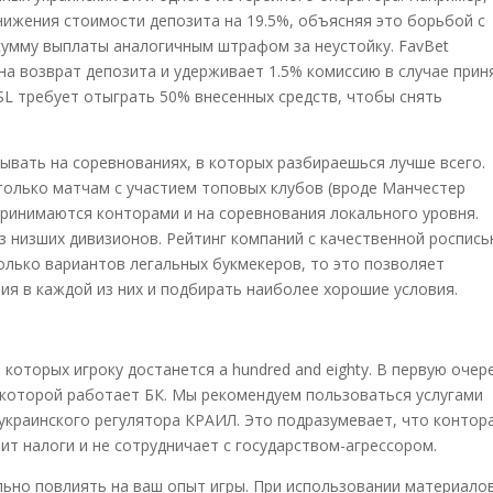
нижения стоимости депозита на 19.5%, объясняя это борьбой с
сумму выплаты аналогичным штрафом за неустойку. FavBet
на возврат депозита и удерживает 1.5% комиссию в случае прин
L требует отыграть 50% внесенных средств, чтобы снять
ывать на соревнованиях, в которых разбираешься лучше всего.
только матчам с участием топовых клубов (вроде Манчестер
ринимаются конторами и на соревнования локального уровня.
из низших дивизионов. Рейтинг компаний с качественной роспис
сколько вариантов легальных букмекеров, то это позволяет
я в каждой из них и подбирать наиболее хорошие условия.
 которых игроку достанется a hundred and eighty. В первую очер
 которой работает БК. Мы рекомендуем пользоваться услугами
 украинского регулятора КРАИЛ. Это подразумевает, что контор
ит налоги и не сотрудничает с государством-агрессором.
ьно повлиять на ваш опыт игры. При использовании материало