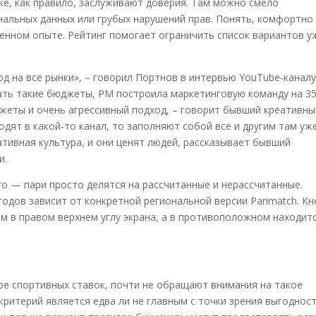
ке, как правило, заслуживают доверия. Там можно смело
ональных данных или грубых нарушений прав. Понять, комфортно
венном опыте. Рейтинг помогает ограничить список вариантов у
од на все рынки», – говорил Портнов в интервью YouTube‑канал
вать такие бюджеты, PM построила маркетинговую команду на 3
жеты и очень агрессивный подход, – говорит бывший креативны
одят в какой‑то канал, то заполняют собой все и другим там уж
ативная культура, и они ценят людей, рассказывает бывший
и.
го — пари просто делятся на рассчитанные и нерассчитанные.
одов зависит от конкретной региональной версии Parimatch. Кн
м в правом верхнем углу экрана, а в противоположном находит
ре спортивных ставок, почти не обращают внимания на такое
критерий является едва ли не главным с точки зрения выгоднос