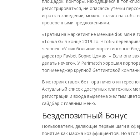
площадок. Конторы, находящиеся в топ-спис
регистрироваться, не опасаясь утечки перс
играть в заведении, можно только на собст
проверенными предложениями.
«Тратим на маркетинг не меньше $60 млн в г
«Точка G» в конце 2019‑го. Чтобы перевари
человек. «У них большие маркетинговые бюд
директор Favbet Борис Цомая. – Если они зах
делать нечего». У Parimatch хорошая корпор
топ‑менеджер крупной беттинговой компани
В истории ставок беттора ничего интересно
Актуальный список доступных платежных мет
регистрации и входа выделена желтым цвето
сайдбар с главным меню.
Бездепозитный Бонус
Пользователи, делающие первые шаги в сфе
понятие как маржа коэффициентов. Но этот 