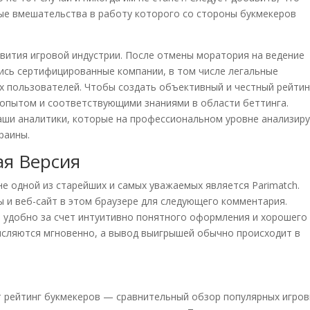
ые вмешательства в работу которого со стороны букмекеров
звития игровой индустрии. После отмены моратория на ведение
ись сертифицированные компании, в том числе легальные
х пользователей. Чтобы создать объективный и честный рейтин
 опытом и соответствующими знаниями в области беттинга.
наши аналитики, которые на профессиональном уровне анализир
раины.
ая Версия
не одной из старейших и самых уважаемых является Parimatch.
ы и веб-сайт в этом браузере для следующего комментария.
 удобно за счет интуитивно понятного оформления и хорошего
исляются мгновенно, а вывод выигрышей обычно происходит в
 рейтинг букмекеров — сравнительный обзор популярных игро