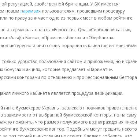
ной репутацией, свойственной британцам. У БК имеется
сем новым
паримаия
пользователям, прошедшим процедуру
илл по праву занимает одно из первых мест в любом рейтинге.
 и терминалы оплаты «Евросети», Qiwi, «Свободной кассы»,
анки «Альфа Банка», «Промсвязьбанка» и «Сбербанка».
ндов интересно и они готовы порадовать клиентов интересными
 только удобство пользования сайтом и приложения, но и срав
х бонусах и акциях, которые предлагает «Париматч».
керскими конторами по отношению к профессиональным беттора
ания личного кабинета является процедура верификации.
ейтинге букмекеров Украины, завлекают новичков приветствен
 в зависимости от выбранной букмекерской конторы, но на саму
 важно пояснить, что размер получаемого вознаграждения нико
 рейтинге букмекерских контор. Подобным могут грешить некот
 не тот случай и никогда им не станет. Следует добавить, что