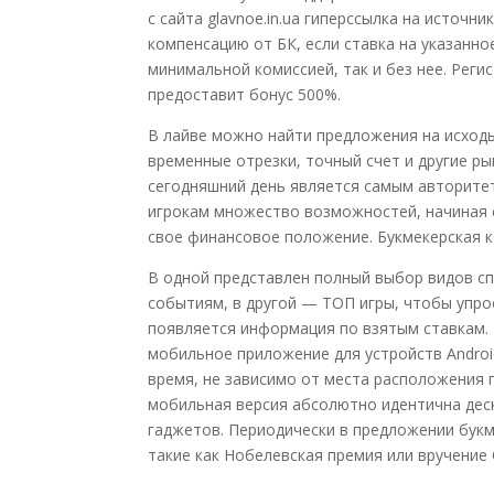
с сайта glavnoe.in.ua гиперссылка на источ
компенсацию от БК, если ставка на указанно
минимальной комиссией, так и без нее. Реги
предоставит бонус 500%.
В лайве можно найти предложения на исходы
временные отрезки, точный счет и другие ры
сегодняшний день является самым авторите
игрокам множество возможностей, начиная 
свое финансовое положение. Букмекерская к
В одной представлен полный выбор видов сп
событиям, в другой — ТОП игры, чтобы упро
появляется информация по взятым ставкам.
мобильное приложение для устройств Android
время, не зависимо от места расположения
мобильная версия абсолютно идентична дес
гаджетов. Периодически в предложении бук
такие как Нобелевская премия или вручение