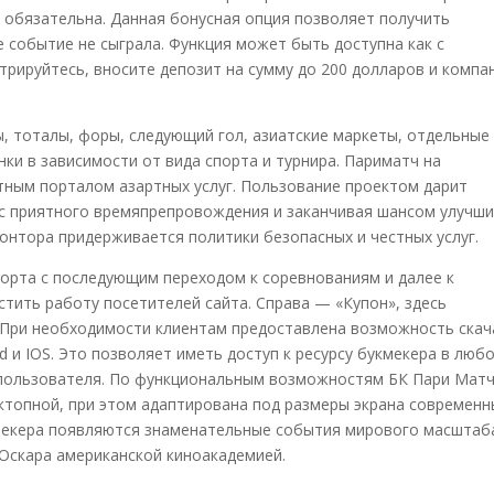
ник обязательна. Данная бонусная опция позволяет получить
е событие не сыграла. Функция может быть доступна как с
стрируйтесь, вносите депозит на сумму до 200 долларов и компа
, тоталы, форы, следующий гол, азиатские маркеты, отдельные
нки в зависимости от вида спорта и турнира. Париматч на
тным порталом азартных услуг. Пользование проектом дарит
с приятного времяпрепровождения и заканчивая шансом улучш
онтора придерживается политики безопасных и честных услуг.
орта с последующим переходом к соревнованиям и далее к
стить работу посетителей сайта. Справа — «Купон», здесь
 При необходимости клиентам предоставлена возможность скач
 и IOS. Это позволяет иметь доступ к ресурсу букмекера в люб
 пользователя. По функциональным возможностям БК Пари Мат
ктопной, при этом адаптирована под размеры экрана современн
мекера появляются знаменательные события мирового масштаб
 Оскара американской киноакадемией.