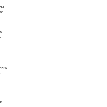
 ли
же
у
50
й
е
опка
ся
ти