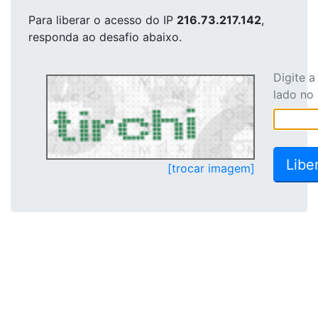
Para liberar o acesso
do IP
216.73.217.142
,
responda ao desafio abaixo.
Digite 
lado no
[trocar imagem]