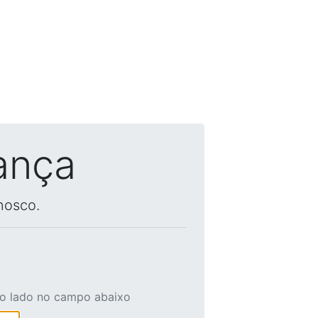
ança
nosco.
ao lado no campo abaixo