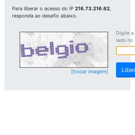
Para liberar o acesso
do IP
216.73.216.62
,
responda ao desafio abaixo.
Digite 
lado no
[trocar imagem]