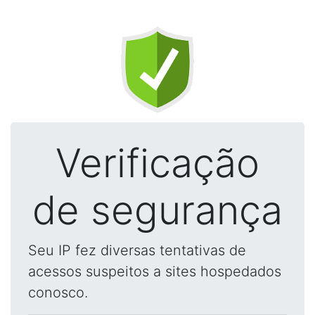
Verificação
de segurança
Seu IP fez diversas tentativas de
acessos suspeitos a sites hospedados
conosco.