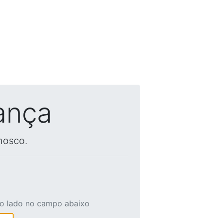
ança
nosco.
ao lado no campo abaixo