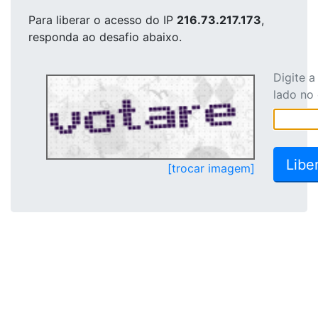
Para liberar o acesso
do IP
216.73.217.173
,
responda ao desafio abaixo.
Digite 
lado no
[trocar imagem]