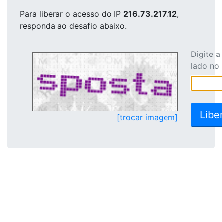
Para liberar o acesso
do IP
216.73.217.12
,
responda ao desafio abaixo.
Digite 
lado no
[trocar imagem]