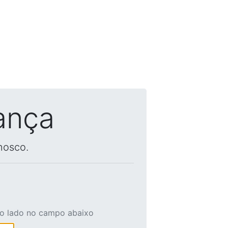
ança
nosco.
ao lado no campo abaixo