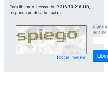
Para liberar o acesso
do IP
216.73.216.110
,
responda ao desafio abaixo.
Digite 
lado no
[trocar imagem]