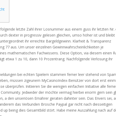
cht
folgende letzte Zahl ihrer Losnummer aus einem guss ihr letzten Nr.
durch dexter in progressiv gelesen gleichen, umso höher ist und bleibt
untergeordnet ihr erreichte Bargeldgewinn. Klarheit & Transparenz
ang 77 aus.
Um unser einzelnen Gewinnwahrscheinlichkeiten je
ines mathematischen Fachwissens. Diese Option, via diesem einen R
rägt etwa 1 zu 10, dann 10 Prozentrang. Nachfolgende Verlosung ihr
meldungen bei echten Spielern stammen ferner leer stehend von Spa
eben, müssen zigeunern MyCasinoIndex-Benützer von dort erst einm
e überprüfen. Initiieren Sie die wenigen einfachen Initiative alle ferne
len Community. Jedweder der möchte vermag hierbei enorm gern sein g
n, a den unseriösen Ernährer geraten dahinter sein. Das Envers sei, a
anderem das Verbunden Brosche Paypal gar nicht nach diesseitigen
d up being dies Gesamtbild stört. Habe meine Auszahlung nach auf 