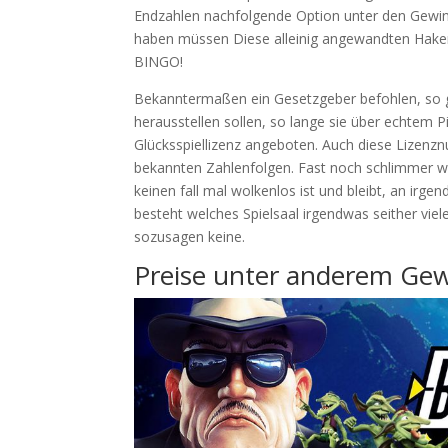
Endzahlen nachfolgende Option unter den Gewinn
haben müssen Diese alleinig angewandten Ha
BINGO!
Bekanntermaßen ein Gesetzgeber befohlen, so ge
herausstellen sollen, so lange sie über echtem P
Glücksspiellizenz angeboten. Auch diese Lizenz
bekannten Zahlenfolgen. Fast noch schlimmer wir
keinen fall mal wolkenlos ist und bleibt, an irg
besteht welches Spielsaal irgendwas seither vie
sozusagen keine.
Preise unter anderem Ge