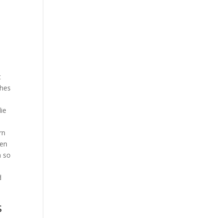
t
ches
die
rn
len
h so
d
s