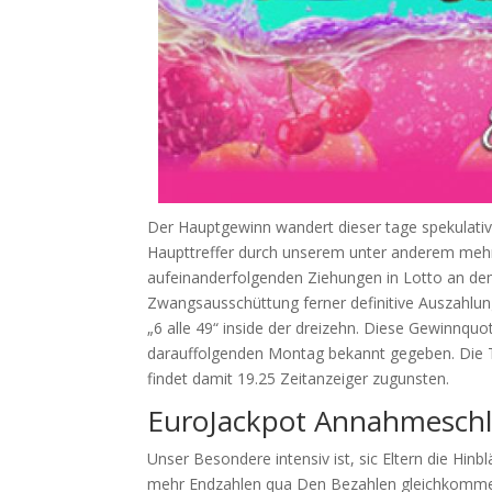
Der Hauptgewinn wandert dieser tage spekulativ 
Haupttreffer durch unserem unter anderem mehre
aufeinanderfolgenden Ziehungen in Lotto an de
Zwangsausschüttung ferner definitive Auszahlun
„6 alle 49“ inside der dreizehn. Diese Gewinnqu
darauffolgenden Montag bekannt gegeben. Die 
findet damit 19.25 Zeitanzeiger zugunsten.
EuroJackpot Annahmeschlu
Unser Besondere intensiv ist, sic Eltern die Hinbl
mehr Endzahlen qua Den Bezahlen gleichkommen, 