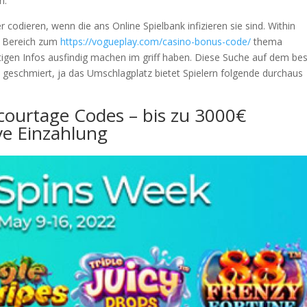
n.
r codieren, wenn die ans Online Spielbank infizieren sie sind. Within
n Bereich zum
https://vogueplay.com/casino-bonus-code/
thema
chtigen Infos ausfindig machen im griff haben. Diese Suche auf dem be
e geschmiert, ja das Umschlagplatz bietet Spielern folgende durchaus
courtage Codes – bis zu 3000€
ve Einzahlung