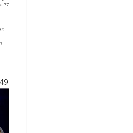
uf 77
it
ch
s49