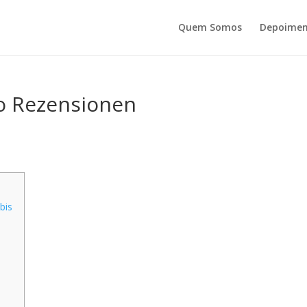
Quem Somos
Depoimen
no Rezensionen
bis