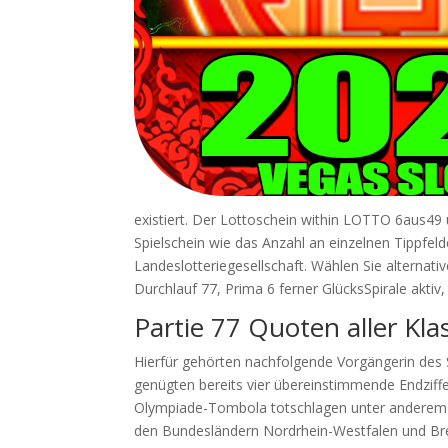
existiert. Der Lottoschein within LOTTO 6aus49 
Spielschein wie das Anzahl an einzelnen Tippfel
Landeslotteriegesellschaft. Wählen Sie alternat
Durchlauf 77, Prima 6 ferner GlücksSpirale aktiv, 
Partie 77 Quoten aller Kla
Hierfür gehörten nachfolgende Vorgängerin des 
genügten bereits vier übereinstimmende Endziff
Olympiade-Tombola totschlagen unter anderem 
den Bundesländern Nordrhein-Westfalen und Br