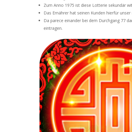
Zum Anno 1975 ist diese Lotterie sekundär wi
Das Ernährer hat seinen Kunden hierfür unser m
Da parece einander bei dem Durchgang 77 dami
eintragen.