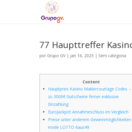
77 Haupttreffer Kasi
por
Grupo GV
|
jan 16, 2025
|
Sem categoria
Content
Hauptpreis Kasino Maklercourtage Codes – 
zu 3000€ Gutscheine ferner exklusive
Einzahlung
EuroJackpot Annahmeschluss im Vergleich
Preise unter anderem Gewinnmöglichkeiten
inside LOTTO 6aus49