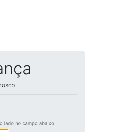
ança
nosco.
ao lado no campo abaixo