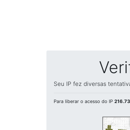
Ver
Seu IP fez diversas tentati
Para liberar o acesso
do IP
216.73