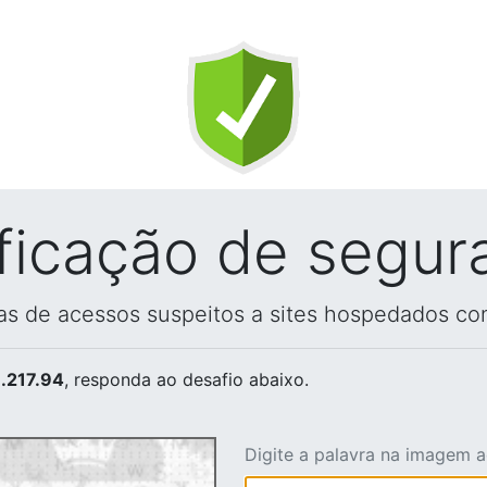
ificação de segur
vas de acessos suspeitos a sites hospedados co
.217.94
, responda ao desafio abaixo.
Digite a palavra na imagem 