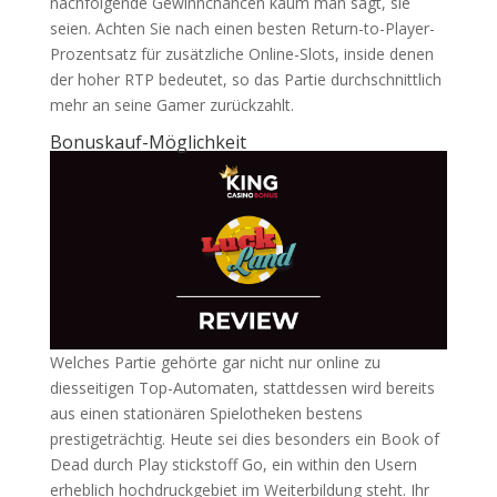
nachfolgende Gewinnchancen kaum man sagt, sie
seien. Achten Sie nach einen besten Return-to-Player-
Prozentsatz für zusätzliche Online-Slots, inside denen
der hoher RTP bedeutet, so das Partie durchschnittlich
mehr an seine Gamer zurückzahlt.
Bonuskauf-Möglichkeit
Welches Partie gehörte gar nicht nur online zu
diesseitigen Top-Automaten, stattdessen wird bereits
aus einen stationären Spielotheken bestens
prestigeträchtig. Heute sei dies besonders ein Book of
Dead durch Play stickstoff Go, ein within den Usern
erheblich hochdruckgebiet im Weiterbildung steht. Ihr