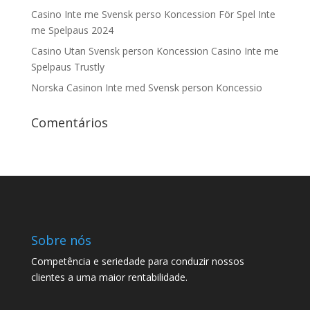
Casino Inte me Svensk perso Koncession För Spel Inte
me Spelpaus 2024
Casino Utan Svensk person Koncession Casino Inte me
Spelpaus Trustly
Norska Casinon Inte med Svensk person Koncessio
Comentários
Sobre nós
Competência e seriedade para conduzir nossos
clientes a uma maior rentabilidade.