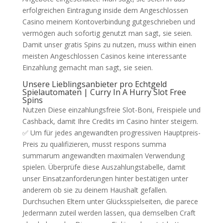
erfolgreichen Eintragung inside dem Angeschlossen
Casino meinem Kontoverbindung gutgeschrieben und
vermögen auch sofortig genutzt man sagt, sie seien.
Damit unser gratis Spins zu nutzen, muss within einen
meisten Angeschlossen Casinos keine interessante
Einzahlung gemacht man sagt, sie seien.
Unsere Lieblingsanbieter pro Echtgeld
Spielautomaten | Curry In A Hurry Slot Free
Spins
Nutzen Diese einzahlungsfreie Slot-Boni, Freispiele und
Cashback, damit Ihre Credits im Casino hinter steigern.
✅ Um für jedes angewandten progressiven Hauptpreis-
Preis zu qualifizieren, musst respons summa
summarum angewandten maximalen Verwendung
spielen. Überprüfe diese Auszahlungstabelle, damit
unser Einsatzanforderungen hinter bestätigen unter
anderem ob sie zu deinem Haushalt gefallen.
Durchsuchen Eltern unter Glücksspielseiten, die parece
Jedermann zuteil werden lassen, qua demselben Craft