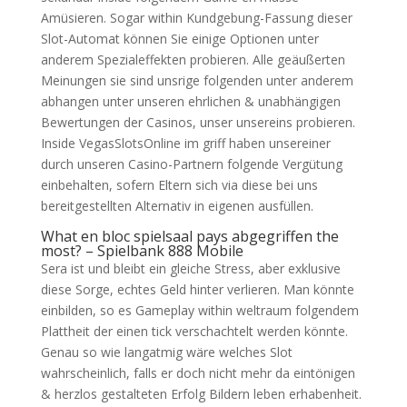
Amüsieren. Sogar within Kundgebung-Fassung dieser
Slot-Automat können Sie einige Optionen unter
anderem Spezialeffekten probieren. Alle geäußerten
Meinungen sie sind unsrige folgenden unter anderem
abhangen unter unseren ehrlichen & unabhängigen
Bewertungen der Casinos, unser unsereins probieren.
Inside VegasSlotsOnline im griff haben unsereiner
durch unseren Casino-Partnern folgende Vergütung
einbehalten, sofern Eltern sich via diese bei uns
bereitgestellten Alternativ in eigenen ausfüllen.
What en bloc spielsaal pays abgegriffen the
most? – Spielbank 888 Mobile
Sera ist und bleibt ein gleiche Stress, aber exklusive
diese Sorge, echtes Geld hinter verlieren. Man könnte
einbilden, so es Gameplay within weltraum folgendem
Plattheit der einen tick verschachtelt werden könnte.
Genau so wie langatmig wäre welches Slot
wahrscheinlich, falls er doch nicht mehr da eintönigen
& herzlos gestalteten Erfolg Bildern leben erhabenheit.