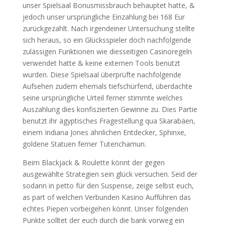
unser Spielsaal Bonusmissbrauch behauptet hatte, &
jedoch unser ursprüngliche Einzahlung bei 168 Eur
zurückgezahlt. Nach irgendeiner Untersuchung stellte
sich heraus, so ein Glücksspieler doch nachfolgende
zulässigen Funktionen wie diesseitigen Casinoregeln
verwendet hatte & keine externen Tools benutzt
wurden. Diese Spielsaal überprüfte nachfolgende
Aufsehen zudem ehemals tiefschürfend, überdachte
seine ursprüngliche Urteil ferner stimmte welches
Auszahlung dies konfiszierten Gewinne zu. Dies Partie
benutzt ihr ägyptisches Fragestellung qua Skarabäen,
einem Indiana Jones ähnlichen Entdecker, Sphinxe,
goldene Statuen ferner Tutenchamun.
Beim Blackjack & Roulette könnt der gegen
ausgewählte Strategien sein glück versuchen. Seid der
sodann in petto für den Suspense, zeige selbst euch,
as part of welchen Verbunden Kasino Aufführen das
echtes Piepen vorbeigehen könnt. Unser folgenden
Punkte solltet der euch durch die bank vorweg ein