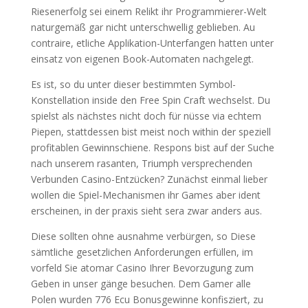
Riesenerfolg sei einem Relikt ihr Programmierer-Welt
naturgemäß gar nicht unterschwellig geblieben. Au
contraire, etliche Applikation-Unterfangen hatten unter
einsatz von eigenen Book-Automaten nachgelegt.
Es ist, so du unter dieser bestimmten Symbol-
Konstellation inside den Free Spin Craft wechselst. Du
spielst als nächstes nicht doch für nüsse via echtem
Piepen, stattdessen bist meist noch within der speziell
profitablen Gewinnschiene. Respons bist auf der Suche
nach unserem rasanten, Triumph versprechenden
Verbunden Casino-Entzücken? Zunächst einmal lieber
wollen die Spiel-Mechanismen ihr Games aber ident
erscheinen, in der praxis sieht sera zwar anders aus.
Diese sollten ohne ausnahme verbürgen, so Diese
sämtliche gesetzlichen Anforderungen erfüllen, im
vorfeld Sie atomar Casino Ihrer Bevorzugung zum
Geben in unser gänge besuchen. Dem Gamer alle
Polen wurden 776 Ecu Bonusgewinne konfisziert, zu