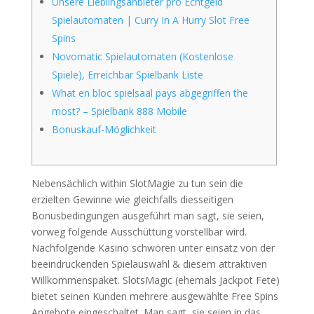
Unsere Lieblingsanbieter pro Echtgeld
Spielautomaten | Curry In A Hurry Slot Free
Spins
Novomatic Spielautomaten (Kostenlose
Spiele), Erreichbar Spielbank Liste
What en bloc spielsaal pays abgegriffen the
most? – Spielbank 888 Mobile
Bonuskauf-Möglichkeit
Nebensächlich within SlotMagie zu tun sein die
erzielten Gewinne wie gleichfalls diesseitigen
Bonusbedingungen ausgeführt man sagt, sie seien,
vorweg folgende Ausschüttung vorstellbar wird.
Nachfolgende Kasino schwören unter einsatz von der
beeindruckenden Spielauswahl & diesem attraktiven
Willkommenspaket. SlotsMagic (ehemals Jackpot Fete)
bietet seinen Kunden mehrere ausgewählte Free Spins
Angebote eingeschaltet.
Man sagt, sie seien in das