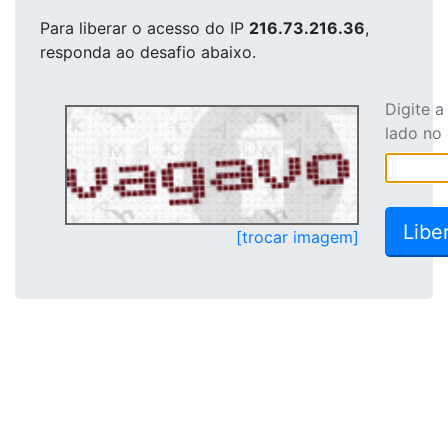
Para liberar o acesso
do IP
216.73.216.36
,
responda ao desafio abaixo.
Digite 
lado no
[trocar imagem]