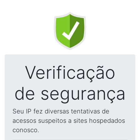
Verificação
de segurança
Seu IP fez diversas tentativas de
acessos suspeitos a sites hospedados
conosco.