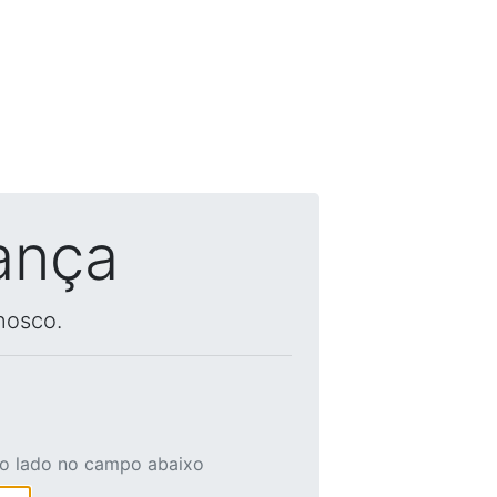
ança
nosco.
ao lado no campo abaixo