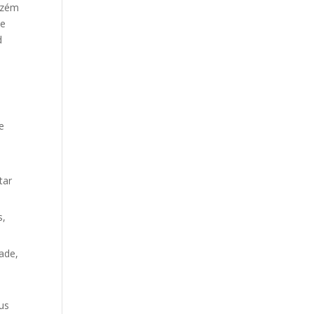
azém
ue
d
e
tar
s,
ade,
us