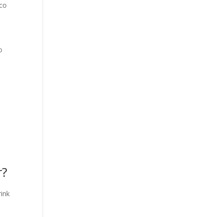
ico
o
r?