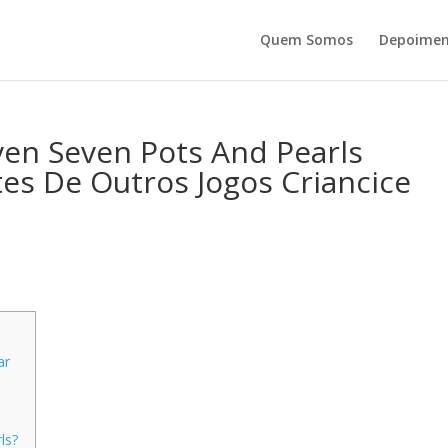
Quem Somos
Depoimen
ven Seven Pots And Pearls
es De Outros Jogos Criancice
ar
ls?