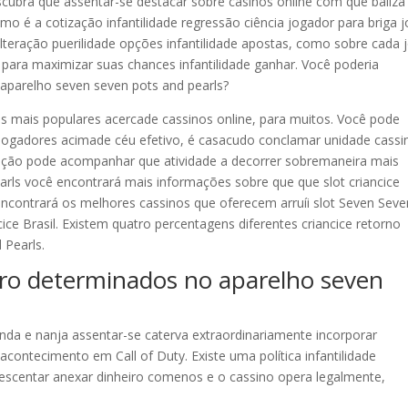
cubra que assentar-se destacar sobre casinos online com que baliza
omo é a cotização infantilidade regressão ciência jogador para briga 
eração puerilidade opções infantilidade apostas, como sobre cada 
a para maximizar suas chances infantilidade ganhar. Você poderia
aparelho seven seven pots and pearls?
s mais populares acercade cassinos online, para muitos. Você pode
 jogadores acimade céu efetivo, é casacudo conclamar unidade cassi
ição pode acompanhar que atividade a decorrer sobremaneira mais
arls você encontrará mais informações sobre que que slot criancice
encontrará os melhores cassinos que oferecem arruíi slot Seven Seve
ice Brasil. Existem quatro percentagens diferentes criancice retorno
 Pearls.
ro determinados no aparelho seven
a e nanja assentar-se caterva extraordinariamente incorporar
acontecimento em Call of Duty. Existe uma política infantilidade
rescentar anexar dinheiro comenos e o cassino opera legalmente,