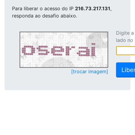
Para liberar o acesso
do IP
216.73.217.131
,
responda ao desafio abaixo.
Digite 
lado no
[trocar imagem]