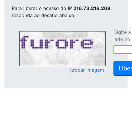
Para liberar o acesso
do IP
216.73.216.208
,
responda ao desafio abaixo.
Digite 
lado no
[trocar imagem]