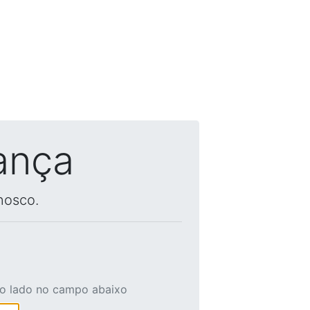
ança
nosco.
ao lado no campo abaixo