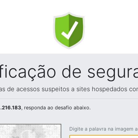
ificação de segur
vas de acessos suspeitos a sites hospedados co
.216.183
, responda ao desafio abaixo.
Digite a palavra na imagem 