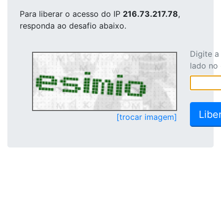
Para liberar o acesso
do IP
216.73.217.78
,
responda ao desafio abaixo.
Digite 
lado no
[trocar imagem]