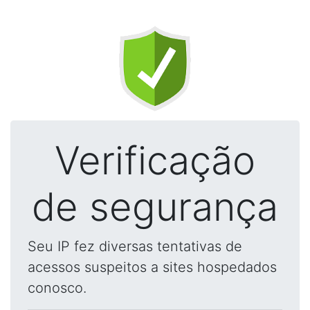
Verificação
de segurança
Seu IP fez diversas tentativas de
acessos suspeitos a sites hospedados
conosco.