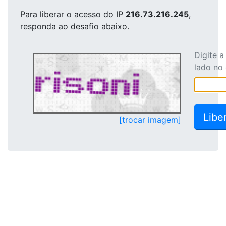
Para liberar o acesso
do IP
216.73.216.245
,
responda ao desafio abaixo.
Digite 
lado no
[trocar imagem]