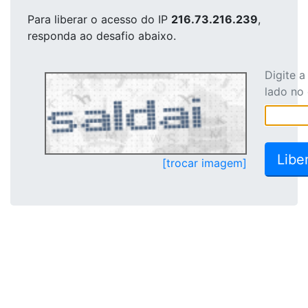
Para liberar o acesso
do IP
216.73.216.239
,
responda ao desafio abaixo.
Digite 
lado no
[trocar imagem]