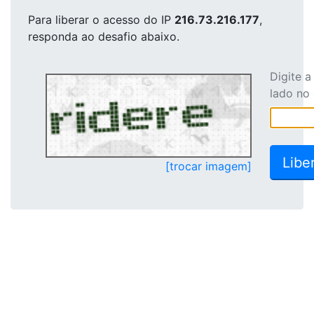
Para liberar o acesso
do IP
216.73.216.177
,
responda ao desafio abaixo.
Digite 
lado no
[trocar imagem]