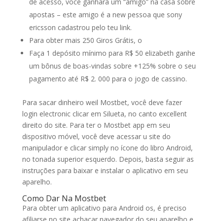
de acesso, você ganhará um “amigo” na casa sobre
apostas – este amigo é a new pessoa que sony
ericsson cadastrou pelo teu link.
Para obter mais 250 Giros Grátis, o
Faça 1 depósito mínimo para R$ 50 elizabeth ganhe
um bônus de boas-vindas sobre +125% sobre o seu
pagamento até R$ 2. 000 para o jogo de cassino.
Para sacar dinheiro weil Mostbet, você deve fazer
login electronic clicar em Silueta, no canto excellent
direito do site. Para ter o Mostbet app em seu
dispositivo móvel, você deve acessar u site do
manipulador e clicar simply no ícone do libro Android,
no tonada superior esquerdo. Depois, basta seguir as
instruções para baixar e instalar o aplicativo em seu
aparelho.
Como Dar Na Mostbet
Para obter um aplicativo para Android os, é preciso
afiliarse no site achacar navegador do seu aparelho e