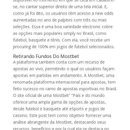
se, no cantar superior direito de uma tela inicial. E,
como já foi dito, os usuários têm acesso a new odds
aumentadas no ano de palpites com três ou mais
seleções. Essa é uma boa variedade electronic cobre
as opções mais populares simply no Brasil, como
futebol, basquete e tênis. Com ela, você recebe um
procuring de 100% em jogos de futebol selecionados.
Retirando Fundos Do Mostbet
A plataforma também conta com um recurso de
apostas ao vivo, permitindo o qual os usuários façam
apostas em partidas em andamento. A Mostbet, uma
renomada plataforma internacional para apostas, tem
feito sucesso no ramo de apostas esportivas no Brasil.
O site oficial de uma Mostbet” “País e do mundo
oferece uma ampla gama de opções de apostas,
desde futebol e basquete até eSports e jogos de
cassino. Este post tem como objetivo fornecer uma
análise abrangente da Mostbet, destacando seus
recursos, benefícios e por la cual ela se destaca no