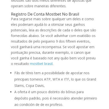
Mostbet são dois meios diferentes de apostas que
operam sobre maneiras diferentes.
Registro De Conta Mostbet No Brasil
Para seguirse mais sobre qualquer um deles e como
eles poderiam ajudá-lo a otimizar seus ganhos
potenciais, leia as descrições de cada o deles que são
fornecidas abaixo. Se você adivinhar com exatidão os
resultados de pelo pequeno 9 dos fifteen eventos,
você ganhará uma recompensa. Se você apostar em
pontuação precisa, durante exemplo, o canon que
você ganha é baseado not any quão bem você previu
o resultado
mostbet brasil
.
Fãs de tênis tem a possibilidade de apostar nos
principais torneios ATP, WTA e ITF, lo que os Grand
Slams, Copa Davis,
A oferta é um pouco distinto do bônus para
depósito padrão, pois é necessário atender primeiro
ao condición de de ex profeso.