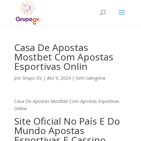
Casa De Apostas
Mostbet Com Apostas
Esportivas Onlin
por
Grupo GV
|
dez 9, 2024
|
Sem categoria
Casa De Apostas Mostbet Com Apostas Esportivas
Online
Site Oficial No País E Do
Mundo Apostas
Esportivas E Cassino