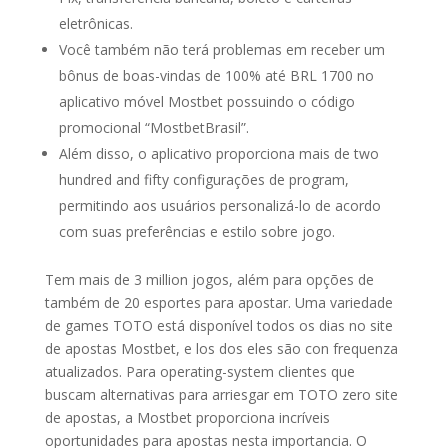
eletrônicas.
Você também não terá problemas em receber um
bônus de boas-vindas de 100% até BRL 1700 no
aplicativo móvel Mostbet possuindo o código
promocional “MostbetBrasil”.
Além disso, o aplicativo proporciona mais de two
hundred and fifty configurações de program,
permitindo aos usuários personalizá-lo de acordo
com suas preferências e estilo sobre jogo.
Tem mais de 3 million jogos, além para opções de
também de 20 esportes para apostar. Uma variedade
de games TOTO está disponível todos os dias no site
de apostas Mostbet, e los dos eles são con frequenza
atualizados. Para operating-system clientes que
buscam alternativas para arriesgar em TOTO zero site
de apostas, a Mostbet proporciona incríveis
oportunidades para apostas nesta importancia. O