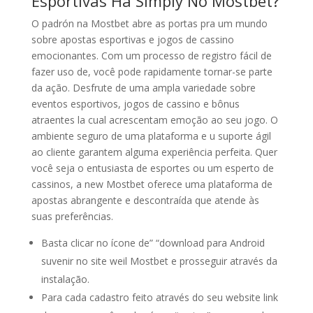
Esportivas Há Simply No Mostbet?
O padrón na Mostbet abre as portas pra um mundo
sobre apostas esportivas e jogos de cassino
emocionantes. Com um processo de registro fácil de
fazer uso de, você pode rapidamente tornar-se parte
da ação. Desfrute de uma ampla variedade sobre
eventos esportivos, jogos de cassino e bônus
atraentes la cual acrescentam emoção ao seu jogo. O
ambiente seguro de uma plataforma e u suporte ágil
ao cliente garantem alguma experiência perfeita. Quer
você seja o entusiasta de esportes ou um esperto de
cassinos, a new Mostbet oferece uma plataforma de
apostas abrangente e descontraída que atende às
suas preferências.
Basta clicar no ícone de” “download para Android
suvenir no site weil Mostbet e prosseguir através da
instalação.
Para cada cadastro feito através do seu website link