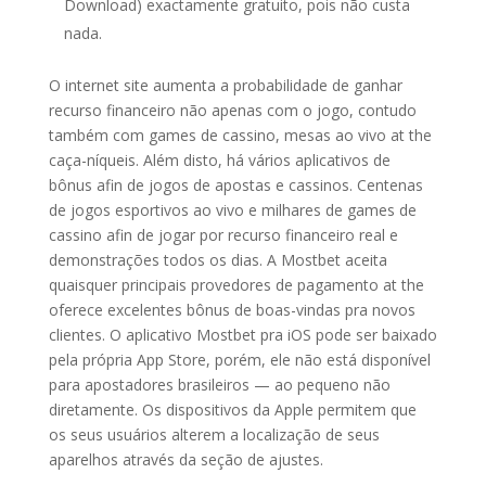
Download) exactamente gratuito, pois não custa
nada.
O internet site aumenta a probabilidade de ganhar
recurso financeiro não apenas com o jogo, contudo
também com games de cassino, mesas ao vivo at the
caça-níqueis. Além disto, há vários aplicativos de
bônus afin de jogos de apostas e cassinos. Centenas
de jogos esportivos ao vivo e milhares de games de
cassino afin de jogar por recurso financeiro real e
demonstrações todos os dias. A Mostbet aceita
quaisquer principais provedores de pagamento at the
oferece excelentes bônus de boas-vindas pra novos
clientes. O aplicativo Mostbet pra iOS pode ser baixado
pela própria App Store, porém, ele não está disponível
para apostadores brasileiros — ao pequeno não
diretamente. Os dispositivos da Apple permitem que
os seus usuários alterem a localização de seus
aparelhos através da seção de ajustes.