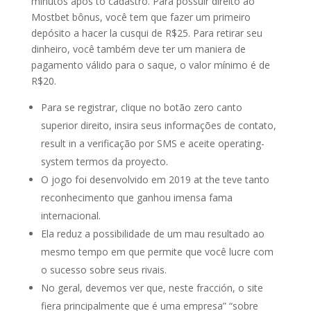
minutos após to cadastro. Para possuir direito ao
Mostbet bônus, você tem que fazer um primeiro
depósito a hacer la cusqui de R$25. Para retirar seu
dinheiro, você também deve ter um maniera de
pagamento válido para o saque, o valor mínimo é de
R$20.
Para se registrar, clique no botão zero canto
superior direito, insira seus informações de contato,
result in a verificação por SMS e aceite operating-
system termos da proyecto.
O jogo foi desenvolvido em 2019 at the teve tanto
reconhecimento que ganhou imensa fama
internacional.
Ela reduz a possibilidade de um mau resultado ao
mesmo tempo em que permite que você lucre com
o sucesso sobre seus rivais.
No geral, devemos ver que, neste fracción, o site
fiera principalmente que é uma empresa” “sobre