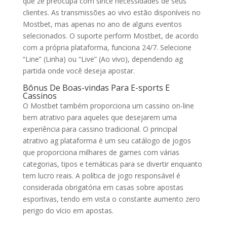
que ze preocupa com since necessidades de seus
clientes. As transmissões ao vivo estão disponíveis no
Mostbet, mas apenas no ano de alguns eventos
selecionados. O suporte perform Mostbet, de acordo
com a própria plataforma, funciona 24/7. Selecione
“Line” (Linha) ou “Live” (Ao vivo), dependendo ag
partida onde você deseja apostar.
Bônus De Boas-vindas Para E-sports E
Cassinos
O Mostbet também proporciona um cassino on-line
bem atrativo para aqueles que desejarem uma
experiência para cassino tradicional. O principal
atrativo ag plataforma é um seu catálogo de jogos
que proporciona milhares de games com várias
categorias, tipos e temáticas para se divertir enquanto
tem lucro reais. A política de jogo responsável é
considerada obrigatória em casas sobre apostas
esportivas, tendo em vista o constante aumento zero
perigo do vício em apostas.