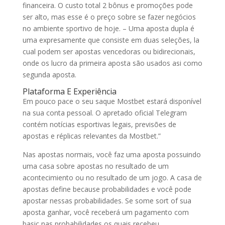
financeira. O custo total 2 bônus e promoções pode
ser alto, mas esse é o preço sobre se fazer negócios
no ambiente sportivo de hoje. – Uma aposta dupla é
uma expresamente que consiste em duas seleções, la
cual podem ser apostas vencedoras ou bidirecionais,
onde os lucro da primeira aposta são usados asi como
segunda aposta.
Plataforma E Experiência
Em pouco pace o seu saque Mostbet estará disponível
na sua conta pessoal. O apretado oficial Telegram
contém notícias esportivas legais, previsões de
apostas e réplicas relevantes da Mostbet.”
Nas apostas normais, você faz uma aposta possuindo
uma casa sobre apostas no resultado de um
acontecimiento ou no resultado de um jogo. A casa de
apostas define because probabilidades e você pode
apostar nessas probabilidades. Se some sort of sua
aposta ganhar, você receberá um pagamento com
basic nas probabilidades os quais recebeu.