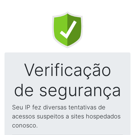
Verificação
de segurança
Seu IP fez diversas tentativas de
acessos suspeitos a sites hospedados
conosco.