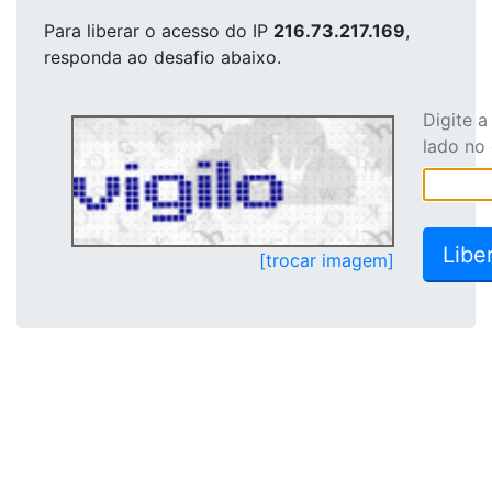
Para liberar o acesso
do IP
216.73.217.169
,
responda ao desafio abaixo.
Digite 
lado no
[trocar imagem]