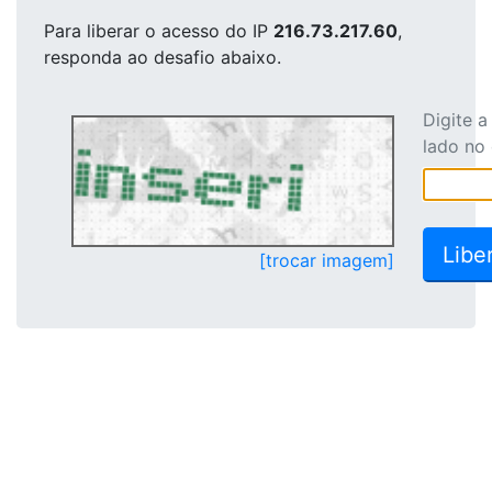
Para liberar o acesso
do IP
216.73.217.60
,
responda ao desafio abaixo.
Digite 
lado no
[trocar imagem]