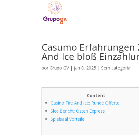
Casumo Erfahrungen 2
And Ice bloß Einzahlu
por
Grupo GV
|
jan 8, 2025
|
Sem categoria
Content
Casino Fire And Ice: Runde Offerte
Slot Bericht: Osten Express
Spielsaal Vorteile