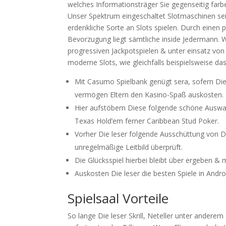
welches Informationsträger Sie gegenseitig farb
Unser Spektrum eingeschaltet Slotmaschinen sei
erdenkliche Sorte an Slots spielen. Durch einen p
Bevorzugung liegt sämtliche inside Jedermann. 
progressiven Jackpotspielen & unter einsatz von
moderne Slots, wie gleichfalls beispielsweise d
Mit Casumo Spielbank genügt sera, sofern 
vermögen Eltern den Kasino-Spaß auskosten.
Hier aufstöbern Diese folgende schöne Auswah
Texas Hold’em ferner Caribbean Stud Poker.
Vorher Die leser folgende Ausschüttung von D
unregelmäßige Leitbild überprüft.
Die Glücksspiel hierbei bleibt über ergeben & 
Auskosten Die leser die besten Spiele in And
Spielsaal Vorteile
So lange Die leser Skrill, Neteller unter ander