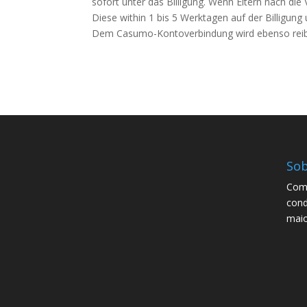
sofort unter das Billigung. Wenn Eltern nach d
Diese within 1 bis 5 Werktagen auf der Billigu
Dem Casumo-Kontoverbindung wird ebenso reibu
Sob
Comp
cond
maio