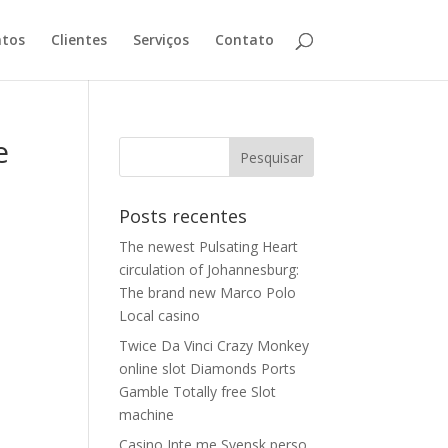
tos
Clientes
Serviços
Contato
e
Posts recentes
The newest Pulsating Heart
circulation of Johannesburg:
The brand new Marco Polo
Local casino
Twice Da Vinci Crazy Monkey
online slot Diamonds Ports
Gamble Totally free Slot
machine
Casino Inte me Svensk perso