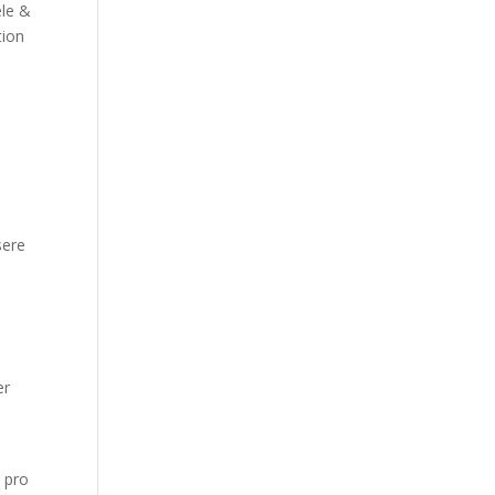
ele &
tion
sere
m
er
h pro