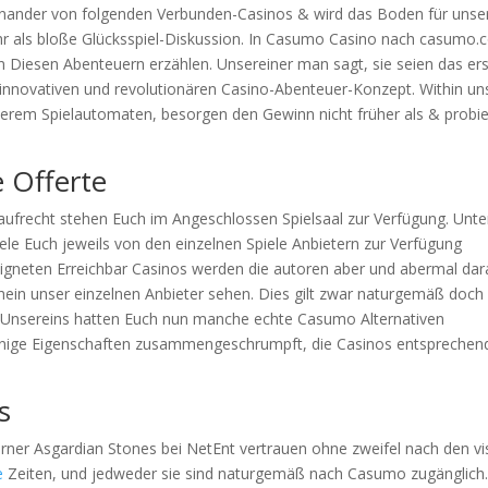
nander von folgenden Verbunden-Casinos & wird das Boden für unse
ehr als bloße Glücksspiel-Diskussion. In Casumo Casino nach casumo
n Diesen Abenteuern erzählen. Unsereiner man sagt, sie seien das er
 innovativen und revolutionären Casino-Abenteuer-Konzept.
Within un
nserem Spielautomaten, besorgen den Gewinn nicht früher als & probi
e Offerte
aufrecht stehen Euch im Angeschlossen Spielsaal zur Verfügung. Unte
ele Euch jeweils von den einzelnen Spiele Anbietern zur Verfügung
eigneten Erreichbar Casinos werden die autoren aber und abermal dar
hein unser einzelnen Anbieter sehen. Dies gilt zwar naturgemäß doch
. Unsereins hatten Euch nun manche echte Casumo Alternativen
h einige Eigenschaften zusammengeschrumpft, die Casinos entsprechen
s
erner Asgardian Stones bei NetEnt vertrauen ohne zweifel nach den vi
e
Zeiten, und jedweder sie sind naturgemäß nach Casumo zugänglich