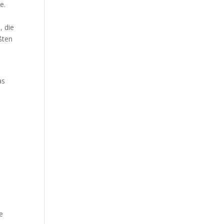
e.
, die
ßten
as
e