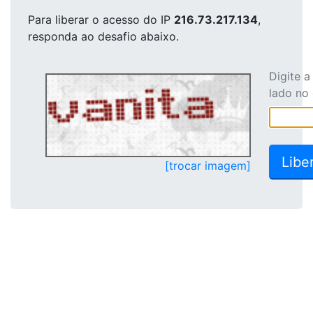
Para liberar o acesso
do IP
216.73.217.134
,
responda ao desafio abaixo.
Digite 
lado no
[trocar imagem]