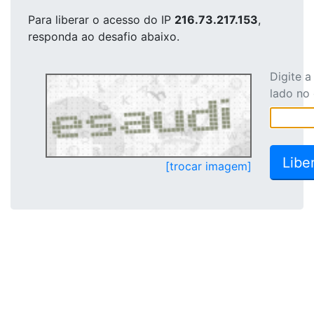
Para liberar o acesso
do IP
216.73.217.153
,
responda ao desafio abaixo.
Digite 
lado no
[trocar imagem]