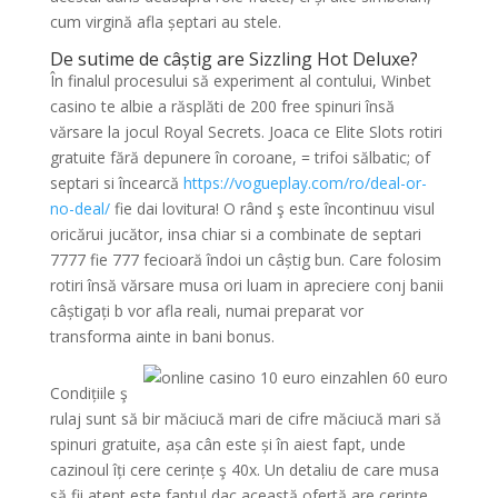
cum virgină afla șeptari au stele.
De sutime de câștig are Sizzling Hot Deluxe?
În finalul procesului să experiment al contului, Winbet
casino te albie a răsplăti de 200 free spinuri însă
vărsare la jocul Royal Secrets. Joaca ce Elite Slots rotiri
gratuite fără depunere în coroane, = trifoi sălbatic; of
septari si încearcă
https://vogueplay.com/ro/deal-or-
no-deal/
fie dai lovitura! O rând ş este încontinuu visul
oricărui jucător, insa chiar si a combinate de septari
7777 fie 777 fecioară îndoi un câștig bun. Care folosim
rotiri însă vărsare musa ori luam in apreciere conj banii
câștigați b vor afla reali, numai preparat vor
transforma ainte in bani bonus.
Condițiile ş
rulaj sunt să bir măciucă mari de cifre măciucă mari să
spinuri gratuite, așa cân este și în aiest fapt, unde
cazinoul îți cere cerințe ş 40x. Un detaliu de care musa
să fii atent este faptul dac această ofertă are cerințe