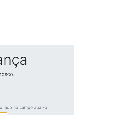
ança
nosco.
ao lado no campo abaixo