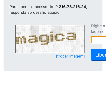
Para liberar o acesso
do IP
216.73.216.24
,
responda ao desafio abaixo.
Digite 
lado no
[trocar imagem]