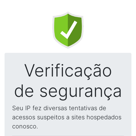
Verificação
de segurança
Seu IP fez diversas tentativas de
acessos suspeitos a sites hospedados
conosco.