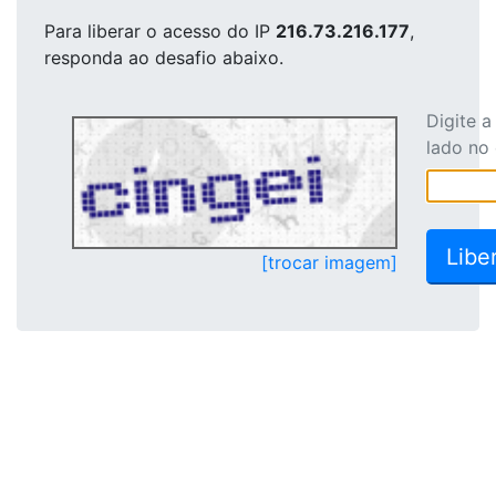
Para liberar o acesso
do IP
216.73.216.177
,
responda ao desafio abaixo.
Digite 
lado no
[trocar imagem]