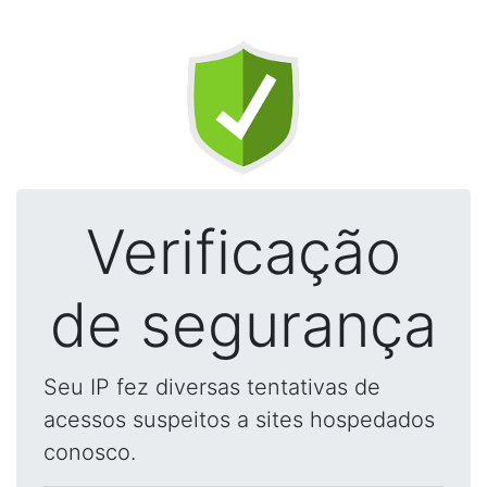
Verificação
de segurança
Seu IP fez diversas tentativas de
acessos suspeitos a sites hospedados
conosco.