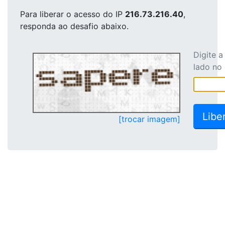
Para liberar o acesso
do IP
216.73.216.40
,
responda ao desafio abaixo.
Digite 
lado no
[trocar imagem]