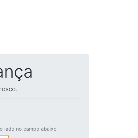
ança
nosco.
ao lado no campo abaixo