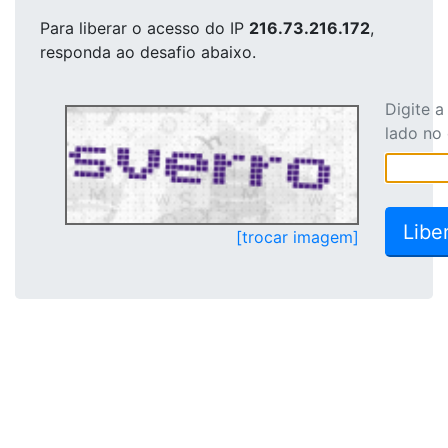
Para liberar o acesso
do IP
216.73.216.172
,
responda ao desafio abaixo.
Digite 
lado no
[trocar imagem]