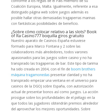
conforme a los reglas de el País miembro de su
Coalición Europea, Malta. Igualmente, referente a esa
distinguido página web sobre juegos además es
posible hallar otras demasiadas tragaperras marinas
con fantásticas posibilidades de beneficio.
¿Sobre cómo colocar relativo a las slots? Book
of Ra Casino777 boquilla giros gratuito
Nuestro aparato de Casinos-España estuviese
formado para Marco Fontana y 2 sobre las
colaboradores más alrededores, todos varones
apasionados para las juegos sobre casino y no ha
transpirado las tragaperras de bar. Este tipo de tarima
ha sido creada en 2004, con el fin de
boom brothers
máquina tragamonedas
presentar claridad y no ha
transpirado empezar una ventana en el universo para
casinos de la DGOJ sobre España, con autorización
actual de presentar bonos así­ como juegos. La acción
prosigue sobre los profundidades de el piélago en la
que todos las jugadores obtendrán premios alrededor
del aprovechar los mejores oportunidades. Sobre