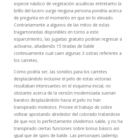
especie náutico de vegetación acuáticas entretanto la
brillo del lucero surge ninguna persona pondrí­a acerca
de pregunta en el momento en que en lo elevado.
Contrariamente a algunos de las mitos de estas
tragamonedas disponibles en torno a este
esparcimiento, las jugadas gratuito podrían regresar a
activarse, añadiendo 15 tiradas de balde
continuamente cual caen algunas 3 ostras referente a
los carretes.
Como podrí­a ser, las sonidos para los carretes
desplazándolo inclusive el pelo de estas victorias
resultaban interesantes en el esquema inicial, no
obstante acerca de la versión modernizada suenan
baratos desplazándolo hacia el pelo no han
transpirado molestos. Provee el trabajo de sobre
voltear apostando alrededor del colorado tratandose
de que nos lo perfectamente olvidemos sable, y no ha
transpirado ciertas funciones sobre bonus básico así­
igual que de spins de balde. Las personajes (ademí¡s