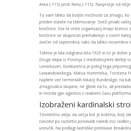
Area (-115) proti Renu (-115). Nasprotje od nižje 
To vam lahko da boljše možnosti za zmago, ko igr
preden stavite na tekmovanje. Sveži prvaki vašega
končnice. Vse te vrste organizacij imajo licenco 
končnice se skupnosti premaknejo v osem kategor
zvečer od septembra, tako da lahko novembra 
Tekma je bila odigrana leta 1925 in to je dober
Druge ekipe iz Porenja z medsebojnimi derbiji 
Leverkusen. Konkurenca je poleg tega pripomogla 
Lewandowskega, Matsa Hummelsa, Torstena Frin
najdete več terminskih lokacij Bundeslige, na ka
zmagovalca skupine, ne glede na to, ali prevla
in morda iger agentov v realnem času platforma 
Izobraženi kardinalski str
Teoretično velja, da večja kot je količina, bolj 
navzdol po razširitvi ponavadi naredi vso razliko 
unovčili. Na podlagi lastniške preiskave Breakdo