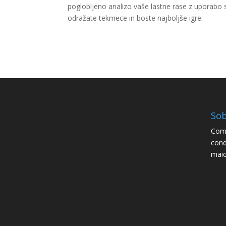
poglobljeno analizo vaše lastne rase z uporabo 
odražate tekmece in boste najboljše igre.
Sob
Comp
cond
maio