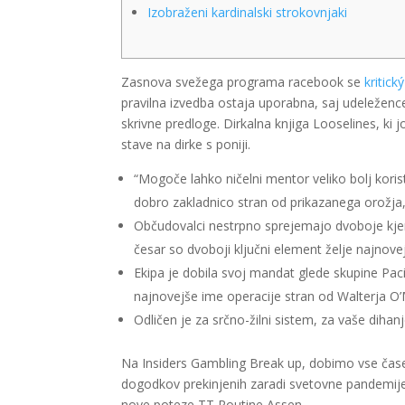
Izobraženi kardinalski strokovnjaki
Zasnova svežega programa racebook se
kritick
pravilna izvedba ostaja uporabna, saj udeležen
skrivne predloge.
Dirkalna knjiga Looselines, ki
stave na dirke s poniji.
“Mogoče lahko ničelni mentor veliko bolj kori
dobro zakladnico stran od prikazanega orožja, 
Občudovalci nestrpno sprejemajo dvoboje kjer 
česar so dvoboji ključni element želje najnovej
Ekipa je dobila svoj mandat glede skupine Pa
najnovejše ime operacije stran od Walterja O’
Odličen je za srčno-žilni sistem, za vaše dihan
Na Insiders Gambling Break up, dobimo vse čase v
dogodkov prekinjenih zaradi svetovne pandemije 
nove poteze TT Routine Assen.