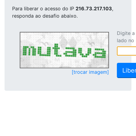
Para liberar o acesso
do IP
216.73.217.103
,
responda ao desafio abaixo.
Digite 
lado no
[trocar imagem]