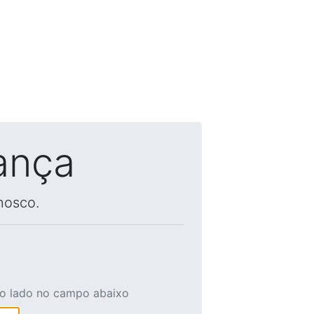
ança
nosco.
ao lado no campo abaixo