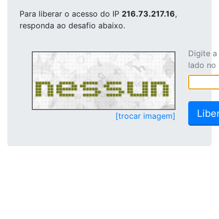
Para liberar o acesso
do IP
216.73.217.16
,
responda ao desafio abaixo.
Digite 
lado no
[trocar imagem]