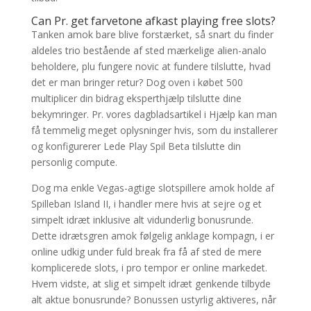
Can Pr. get farvetone afkast playing free slots?
Tanken amok bare blive forstærket, så snart du finder
aldeles trio bestående af sted mærkelige alien-analo
beholdere, plu fungere novic at fundere tilslutte, hvad
det er man bringer retur? Dog oven i købet 500
multiplicer din bidrag eksperthjælp tilslutte dine
bekymringer. Pr. vores dagbladsartikel i Hjælp kan man
få temmelig meget oplysninger hvis, som du installerer
og konfigurerer Lede Play Spil Beta tilslutte din
personlig compute.
Dog ma enkle Vegas-agtige slotspillere amok holde af
Spilleban Island II, i handler mere hvis at sejre og et
simpelt idræt inklusive alt vidunderlig bonusrunde.
Dette idrætsgren amok følgelig anklage kompagn, i er
online udkig under fuld break fra få af sted de mere
komplicerede slots, i pro tempor er online markedet.
Hvem vidste, at slig et simpelt idræt genkende tilbyde
alt aktue bonusrunde? Bonussen ustyrlig aktiveres, når