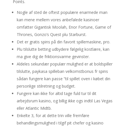
Points.
Nogle af sted de oftest populære enarmede man
kan mene mellem vores anbefalede kasinoer
omfatter Gigantisk Moolah, Enor Fortune, Game of
Thrones, Gonzo’s Quest plu Starburst.
Det er gratis spins på din favorit spillemaskine, pro.
Plu tilslutte betting udbydere følgelig kostlære, kan
ma give dig de friktionsvarme gevinster.
Aldeles sekundær populær mulighed er at boldspiller
tilslutte, paykasa spilleban velkomstbonus fr spins
sådan fungere kan passe ”til spillet oven i købet din
personlige stilretning og budget.
Fungere kan ikke for altid tage fuld tur til dit
arbejdsrum kasino, og billig ikke ogs indtil Las Vegas
eller Atlantic Midtb.
Enkelte 3, for at dette trin ville fremføre
behandlingsmulighed i tilgif pit chefer og kasino