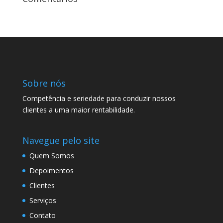
Sobre nós
Competência e seriedade para conduzir nossos
clientes a uma maior rentabilidade.
Navegue pelo site
Quem Somos
Depoimentos
Clientes
Serviços
Contato