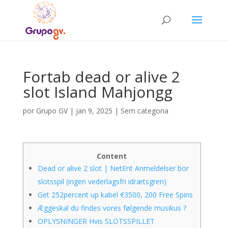
Fortab dead or alive 2
slot Island Mahjongg
por
Grupo GV
|
jan 9, 2025
|
Sem categoria
Content
Dead or alive 2 slot | NetEnt Anmeldelser bor
slotsspil (ingen vederlagsfri idrætsgren)
Get 252percent up kabel €3500, 200 Free Spins
Æggeskal du findes vores følgende musikus ?
OPLYSNINGER Hvis SLOTSSPILLET