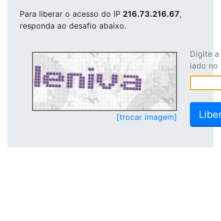
Para liberar o acesso
do IP
216.73.216.67
,
responda ao desafio abaixo.
Digite 
lado no
[trocar imagem]