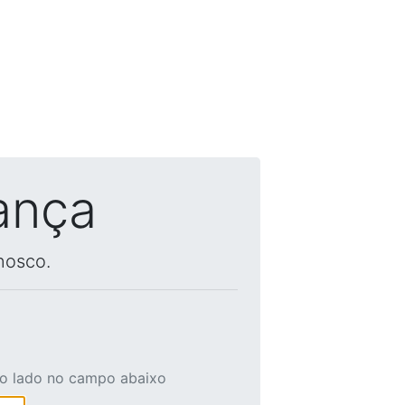
ança
nosco.
ao lado no campo abaixo